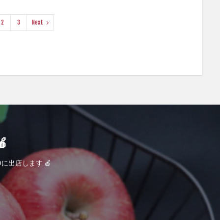
2
3
Next

に出店します 🍎