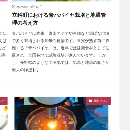
2025年10月16日
立科町における青パパイヤ栽培と地温管
理の考え方
1.
青パパイヤは本来、東南アジアや沖縄など温暖な地域
えば
で多く栽培される熱帯性植物です。果実が熟す前に収
など
穫する「青パパイヤ」は、近年では健康食材として注
の寒
目され、全国各地で試験栽培が進んでいます。 しか
し、長野県のような冷涼地では、気温と地温の低さが
最大の障壁 […]
ログ
農園ブログ