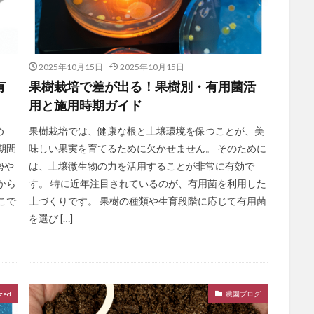
2025年10月15日
2025年10月15日
有
果樹栽培で差が出る！果樹別・有用菌活
用と施用時期ガイド
め
果樹栽培では、健康な根と土壌環境を保つことが、美
期間
味しい果実を育てるために欠かせません。 そのために
勢や
は、土壌微生物の力を活用することが非常に有効で
から
す。 特に近年注目されているのが、有用菌を利用した
こで
土づくりです。 果樹の種類や生育段階に応じて有用菌
を選び […]
zed
農園ブログ