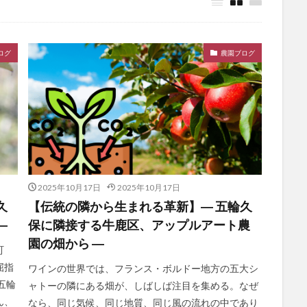
ログ
農園ブログ
2025年10月17日
2025年10月17日
久
【伝統の隣から生まれる革新】― 五輪久
―
保に隣接する牛鹿区、アップルアート農
園の畑から ―
町
屈指
ワインの世界では、フランス・ボルドー地方の五大シ
五輪
ャトーの隣にある畑が、しばしば注目を集める。なぜ
ん、
なら、同じ気候、同じ地質、同じ風の流れの中であり