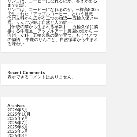
リンゴは、コーヒーになれるのか。答えが出る
までの話。
リンゴは、コーヒーになれるのか。—標高800m
で生まれた「アップルコーヒー」という挑戦—
信州立科から広がる二つの物語― 五輪久保と牛
鹿、りんごが結ぶ自然と人の絆 ―
【伝統の隣から生まれる革新】― 五輪久保に隣
接する牛鹿区、アップルアート農園の畑から ―
信州・立科 五輪久保の隣で育つ、もうひとつ
の物語― 牛鹿のりんごと、自然循環から生まれ
る味わい ―
Recent Comments
表示できるコメントはありません。
Archives
2026年5月
2025年10月
2025年9月
2025年7月
2025年6月
2025年5月
2025年3月