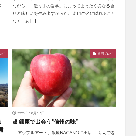
ま
ながら、「造り手の哲学」によってまったく異なる香
りと味わいを生み出すからだ。 名門の名に隠れること
なく、あ […]
ログ
農園ブログ
2025年10月17日
う
🍎 銀座で出会う“信州の味”
循
― アップルアート、銀座NAGANOに出店 ― りんごを