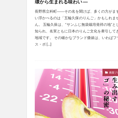
環から生まれる味わい ―
長野県立科町――その名を聞けば、多くの方がま
い浮かべるのは「五輪久保のりんご」かもしれま
ん。 五輪久保は、“サンふじ無袋栽培発祥の地”と
知られ、名実ともに日本のりんご文化を牽引して
地域です。 その確かなブランド価値は、いわばフ
ス・ボ […]
農園ブ