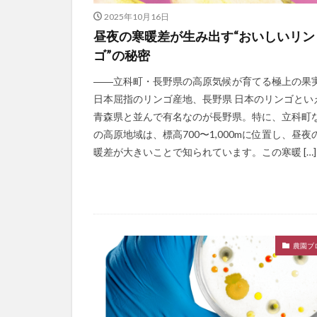
2025年10月16日
昼夜の寒暖差が生み出す“おいしいリン
ゴ”の秘密
――立科町・長野県の高原気候が育てる極上の果実 
日本屈指のリンゴ産地、長野県 日本のリンゴとい
青森県と並んで有名なのが長野県。特に、立科町
の高原地域は、標高700〜1,000mに位置し、昼夜
暖差が大きいことで知られています。この寒暖 […]
農園ブ