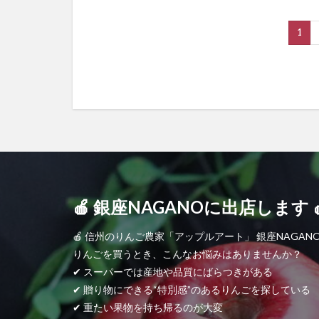
1
🍎 銀座NAGANOに出店します 
🍎 信州のりんご農家「アップルアート」 銀座NAGANO
りんごを買うとき、こんなお悩みはありませんか？
✔ スーパーでは産地や品質にばらつきがある
✔ 贈り物にできる“特別感”のあるりんごを探している
✔ 重たい果物を持ち帰るのが大変