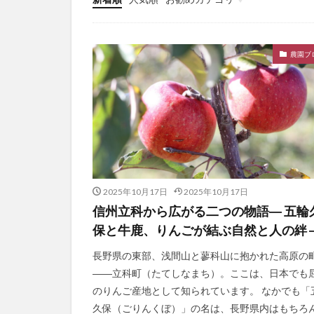
農園ブ
2025年10月17日
2025年10月17日
信州立科から広がる二つの物語― 五輪
保と牛鹿、りんごが結ぶ自然と人の絆 
長野県の東部、浅間山と蓼科山に抱かれた高原の
――立科町（たてしなまち）。ここは、日本でも
のりんご産地として知られています。 なかでも「
久保（ごりんくぼ）」の名は、長野県内はもちろ