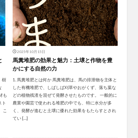
2025年10月15日
と
馬糞堆肥の効果と魅力：土壌と作物を豊
かにする自然の力
、樹
1. 馬糞堆肥とは何か 馬糞堆肥は、馬の排泄物を主体と
な
した有機堆肥で、しばしば刈草やおがくず、落ち葉な
材も
どの植物残渣を混ぜて発酵させたものです。 一般的に
スト
農業や園芸で使われる堆肥の中でも、特に水分が多
 こ
く、発酵が進むと土壌に優れた効果をもたらすとされ
てい […]