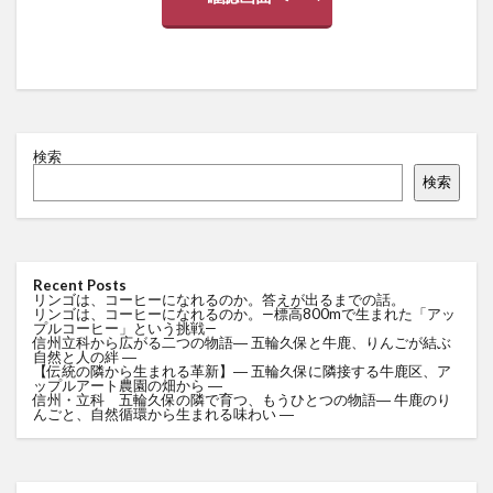
検索
検索
Recent Posts
リンゴは、コーヒーになれるのか。答えが出るまでの話。
リンゴは、コーヒーになれるのか。—標高800mで生まれた「アッ
プルコーヒー」という挑戦—
信州立科から広がる二つの物語― 五輪久保と牛鹿、りんごが結ぶ
自然と人の絆 ―
【伝統の隣から生まれる革新】― 五輪久保に隣接する牛鹿区、ア
ップルアート農園の畑から ―
信州・立科 五輪久保の隣で育つ、もうひとつの物語― 牛鹿のり
んごと、自然循環から生まれる味わい ―