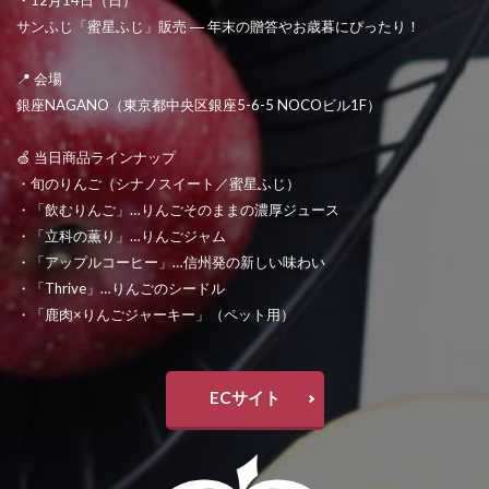
サンふじ「蜜星ふじ」販売 ― 年末の贈答やお歳暮にぴったり！
📍 会場
銀座NAGANO（東京都中央区銀座5-6-5 NOCOビル1F）
🍏 当日商品ラインナップ
・旬のりんご（シナノスイート／蜜星ふじ）
・「飲むりんご」…りんごそのままの濃厚ジュース
・「立科の薫り」…りんごジャム
・「アップルコーヒー」…信州発の新しい味わい
・「Thrive」…りんごのシードル
・「鹿肉×りんごジャーキー」（ペット用）
ECサイト