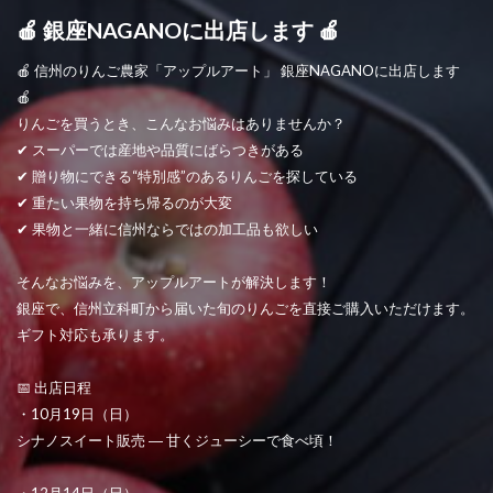
🍎 銀座NAGANOに出店します 🍎
🍎 信州のりんご農家「アップルアート」 銀座NAGANOに出店します
🍎
りんごを買うとき、こんなお悩みはありませんか？
✔ スーパーでは産地や品質にばらつきがある
✔ 贈り物にできる“特別感”のあるりんごを探している
✔ 重たい果物を持ち帰るのが大変
✔ 果物と一緒に信州ならではの加工品も欲しい
そんなお悩みを、アップルアートが解決します！
銀座で、信州立科町から届いた旬のりんごを直接ご購入いただけます。
ギフト対応も承ります。
📅 出店日程
・10月19日（日）
シナノスイート販売 ― 甘くジューシーで食べ頃！
・12月14日（日）