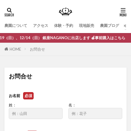
農園について
アクセス
体験・予約
現地販売
農園ブログ
お
9（日）、12/14（日） 銀座NAGANOに出店します 🍎事前購入はこちら
HOME
お問合せ
お問合せ
お名前
必須
姓：
名：