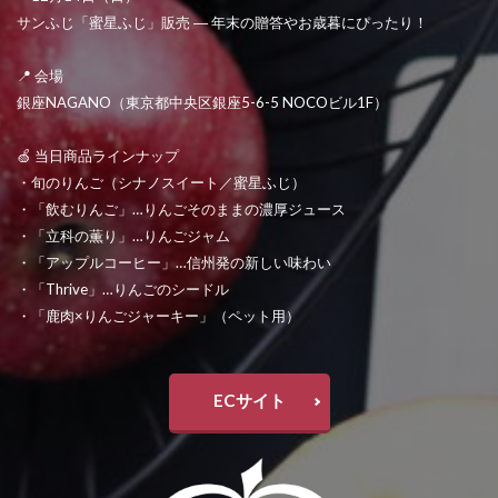
サンふじ「蜜星ふじ」販売 ― 年末の贈答やお歳暮にぴったり！
📍 会場
銀座NAGANO（東京都中央区銀座5-6-5 NOCOビル1F）
🍏 当日商品ラインナップ
・旬のりんご（シナノスイート／蜜星ふじ）
・「飲むりんご」…りんごそのままの濃厚ジュース
・「立科の薫り」…りんごジャム
・「アップルコーヒー」…信州発の新しい味わい
・「Thrive」…りんごのシードル
・「鹿肉×りんごジャーキー」（ペット用）
ECサイト