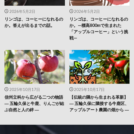
2026年5月2日
2026年5月2日
リンゴは、コーヒーになれるの
リンゴは、コーヒーになれるの
か。答えが出るまでの話。
か。—標高800mで生まれた
「アップルコーヒー」という挑
戦—
2025年10月17日
2025年10月17日
信州立科から広がる二つの物語
【伝統の隣から生まれる革新】
― 五輪久保と牛鹿、りんごが結
― 五輪久保に隣接する牛鹿区、
ぶ自然と人の絆 ―
アップルアート農園の畑から ―