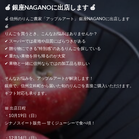
🍎 銀座NAGANOに出店します 🍎
🍎 信州のりんご農家「アップルアート」 銀座NAGANOに出店します
🍎
りんごを買うとき、こんなお悩みはありませんか？
✔ スーパーでは産地や品質にばらつきがある
✔ 贈り物にできる“特別感”のあるりんごを探している
✔ 重たい果物を持ち帰るのが大変
✔ 果物と一緒に信州ならではの加工品も欲しい
そんなお悩みを、アップルアートが解決します！
銀座で、信州立科町から届いた旬のりんごを直接ご購入いただけます。
ギフト対応も承ります。
📅 出店日程
・10月19日（日）
シナノスイート販売 ― 甘くジューシーで食べ頃！
・12月14日（日）