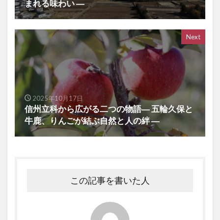
まれる味わい ―
Next
2025年10月17日
信州立科から広がる二つの物語― 五輪久保と
牛鹿、りんごが結ぶ自然と人の絆 ―
この記事を書いた人