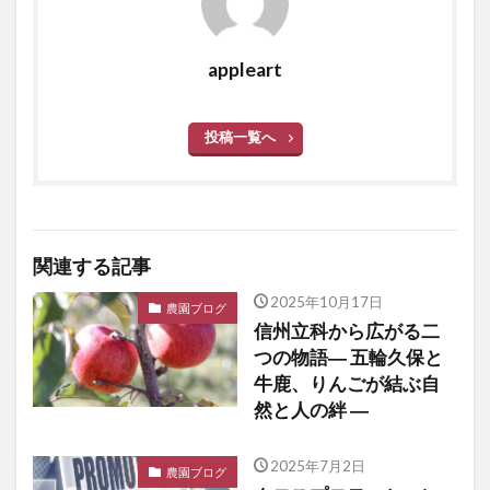
appleart
投稿一覧へ
関連する記事
2025年10月17日
農園ブログ
信州立科から広がる二
つの物語― 五輪久保と
牛鹿、りんごが結ぶ自
然と人の絆 ―
2025年7月2日
農園ブログ