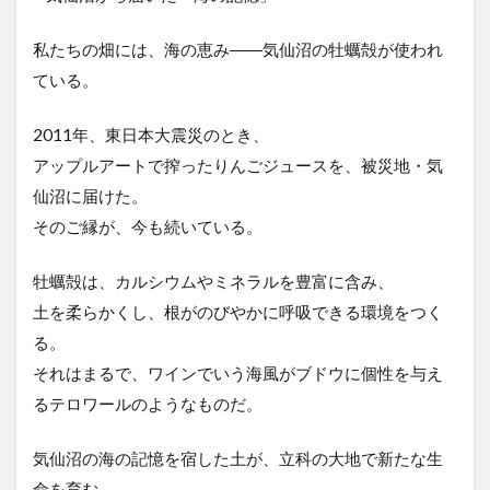
私たちの畑には、海の恵み――気仙沼の牡蠣殻が使われ
ている。
2011年、東日本大震災のとき、
アップルアートで搾ったりんごジュースを、被災地・気
仙沼に届けた。
そのご縁が、今も続いている。
牡蠣殻は、カルシウムやミネラルを豊富に含み、
土を柔らかくし、根がのびやかに呼吸できる環境をつく
る。
それはまるで、ワインでいう海風がブドウに個性を与え
るテロワールのようなものだ。
気仙沼の海の記憶を宿した土が、立科の大地で新たな生
命を育む。