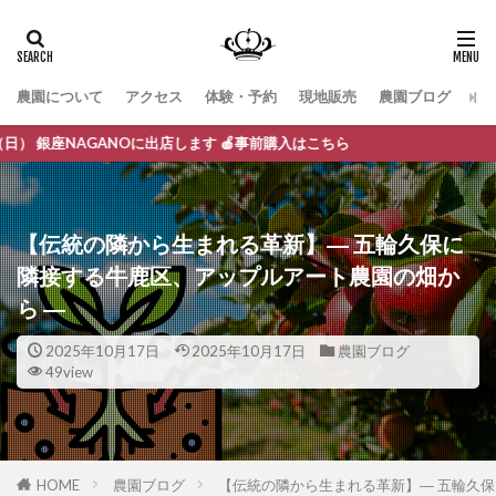
農園について
アクセス
体験・予約
現地販売
農園ブログ
お
AGANOに出店します 🍎事前購入はこちら
【伝統の隣から生まれる革新】― 五輪久保に
隣接する牛鹿区、アップルアート農園の畑か
ら ―
2025年10月17日
2025年10月17日
農園ブログ
49view
HOME
農園ブログ
【伝統の隣から生まれる革新】― 五輪久保