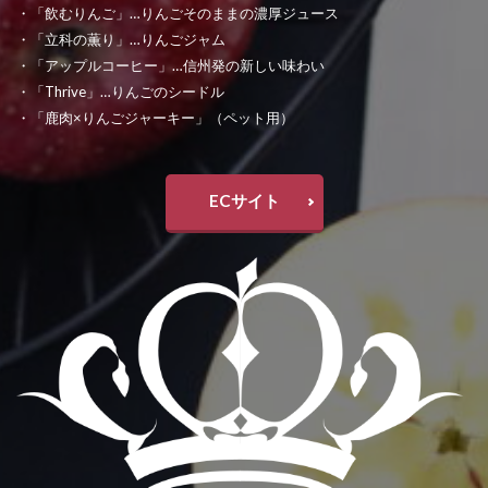
・「飲むりんご」…りんごそのままの濃厚ジュース
・「立科の薫り」…りんごジャム
・「アップルコーヒー」…信州発の新しい味わい
・「Thrive」…りんごのシードル
・「鹿肉×りんごジャーキー」（ペット用）
ECサイト