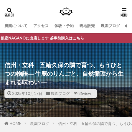
農園について
アクセス
体験・予約
現地販売
農園ブログ
お
店します 🍎事前購入はこちら
信州・立科 五輪久保の隣で育つ、もうひと
つの物語― 牛鹿のりんごと、自然循環から生
まれる味わい ―
2025年10月17日
農園ブログ
85view
HOME
農園ブログ
信州・立科 五輪久保の隣で育つ、もうひ