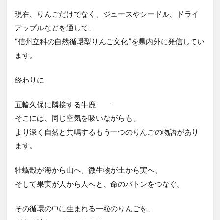
現在、りんごだけでなく、ジュースやシードル、ドライ
アップルなどを通して、
“信州立科の自然循環型りんご文化”を県内外に発信してい
ます。
終わりに
五輪久保に隣接する牛鹿――
そこには、同じ空気を吸いながらも、
より深く自然と共鳴するもう一つのりんごの物語があり
ます。
牡蠣殻が海から山へ、微生物が土から実へ、
そして果実が人から人へと、命のバトンをつなぐ。
その循環の中に生まれる一粒のりんごを、