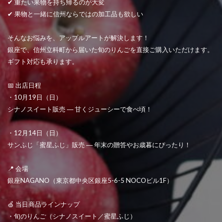
✔ 重たい果物を持ち帰るのが大変
✔ 果物と一緒に信州ならではの加工品も欲しい
そんなお悩みを、アップルアートが解決します！
銀座で、信州立科町から届いた旬のりんごを直接ご購入いただけます。
ギフト対応も承ります。
📅 出店日程
・10月19日（日）
シナノスイート販売 ― 甘くジューシーで食べ頃！
・12月14日（日）
サンふじ「蜜星ふじ」販売 ― 年末の贈答やお歳暮にぴったり！
📍 会場
銀座NAGANO（東京都中央区銀座5-6-5 NOCOビル1F）
🍏 当日商品ラインナップ
・旬のりんご（シナノスイート／蜜星ふじ）