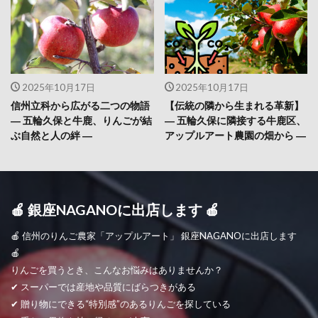
2025年10月17日
2025年10月17日
信州立科から広がる二つの物語
【伝統の隣から生まれる革新】
― 五輪久保と牛鹿、りんごが結
― 五輪久保に隣接する牛鹿区、
ぶ自然と人の絆 ―
アップルアート農園の畑から ―
🍎 銀座NAGANOに出店します 🍎
🍎 信州のりんご農家「アップルアート」 銀座NAGANOに出店します
🍎
りんごを買うとき、こんなお悩みはありませんか？
✔ スーパーでは産地や品質にばらつきがある
✔ 贈り物にできる“特別感”のあるりんごを探している