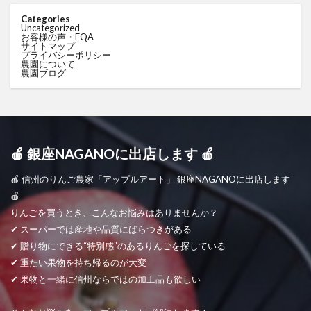
Categories
Uncategorized
お客様の声・FQA
サイトマップ
プライバシーポリシー
農園について
農園ブログ
🍎 銀座NAGANOに出店します 🍎
🍎 信州のりんご農家「アップルアート」 銀座NAGANOに出店します
🍎
りんごを買うとき、こんなお悩みはありませんか？
✔ スーパーでは産地や品質にばらつきがある
✔ 贈り物にできる“特別感”のあるりんごを探している
✔ 重たい果物を持ち帰るのが大変
✔ 果物と一緒に信州ならではの加工品も欲しい