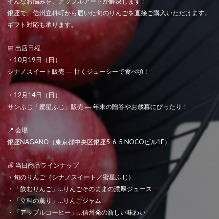
そんなお悩みを、アップルアートが解決します！
銀座で、信州立科町から届いた旬のりんごを直接ご購入いただけます。
ギフト対応も承ります。
📅 出店日程
・10月19日（日）
シナノスイート販売 ― 甘くジューシーで食べ頃！
・12月14日（日）
サンふじ「蜜星ふじ」販売 ― 年末の贈答やお歳暮にぴったり！
📍 会場
銀座NAGANO（東京都中央区銀座5-6-5 NOCOビル1F）
🍏 当日商品ラインナップ
・旬のりんご（シナノスイート／蜜星ふじ）
・「飲むりんご」…りんごそのままの濃厚ジュース
・「立科の薫り」…りんごジャム
・「アップルコーヒー」…信州発の新しい味わい