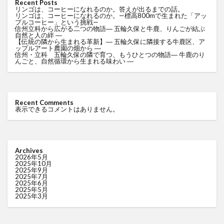
Recent Posts
リンゴは、コーヒーになれるのか。答えが出るまでの話。
リンゴは、コーヒーになれるのか。—標高800mで生まれた「アッ
プルコーヒー」という挑戦—
信州立科から広がる二つの物語― 五輪久保と牛鹿、りんごが結ぶ
自然と人の絆 ―
【伝統の隣から生まれる革新】― 五輪久保に隣接する牛鹿区、ア
ップルアート農園の畑から ―
信州・立科 五輪久保の隣で育つ、もうひとつの物語― 牛鹿のり
んごと、自然循環から生まれる味わい ―
Recent Comments
表示できるコメントはありません。
Archives
2026年5月
2025年10月
2025年9月
2025年7月
2025年6月
2025年5月
2025年3月