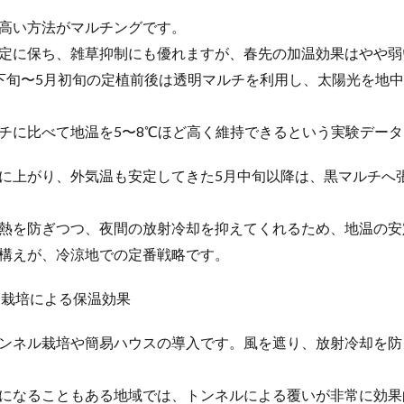
高い方法がマルチングです。
定に保ち、雑草抑制にも優れますが、春先の加温効果はやや弱
下旬〜5月初旬の定植前後は透明マルチを利用し、太陽光を地
チに比べて地温を5〜8℃ほど高く維持できるという実験デー
に上がり、外気温も安定してきた5月中旬以降は、黒マルチへ
熱を防ぎつつ、夜間の放射冷却を抑えてくれるため、地温の安
構えが、冷涼地での定番戦略です。
ス栽培による保温効果
ンネル栽培や簡易ハウスの導入です。風を遮り、放射冷却を防
になることもある地域では、トンネルによる覆いが非常に効果