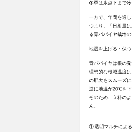
冬季は氷点下まで冷
一方で、年間を通し
つまり、「日射量は
る青パパイヤ栽培の
地温を上げる・保つ
青パパイヤは根の発
理想的な根域温度は
の肥大もスムーズに
逆に地温が20℃を
そのため、立科のよ
ん。
① 透明マルチによ