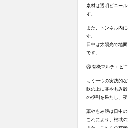
素材は透明ビニール
す。
また、トンネル内に
す。
日中は太陽光で地面
です。
③ 有機マルチ＋ビ
もう一つの実践的な
畝の上に藁やもみ殻
の役割を果たし、夜
藁やもみ殻は日中の
これにより、根域の
また、これらの有機