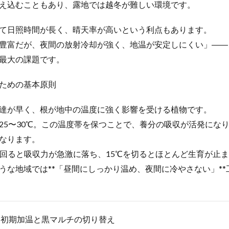
え込むこともあり、露地では越冬が難しい環境です。
て日照時間が長く、晴天率が高いという利点もあります。
豊富だが、夜間の放射冷却が強く、地温が安定しにくい」――
最大の課題です。
ための基本原則
達が早く、根が地中の温度に強く影響を受ける植物です。
25〜30℃。この温度帯を保つことで、養分の吸収が活発にな
なります。
下回ると吸収力が急激に落ち、15℃を切るとほとんど生育が止
うな地域では**「昼間にしっかり温め、夜間に冷やさない」*
る初期加温と黒マルチの切り替え