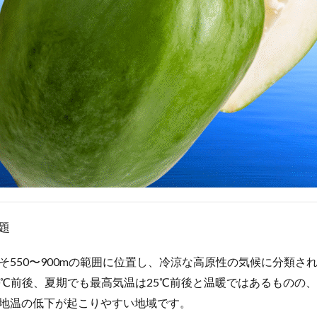
題
そ550〜900mの範囲に位置し、冷涼な高原性の気候に分類さ
0℃前後、夏期でも最高気温は25℃前後と温暖ではあるものの、
地温の低下が起こりやすい地域です。