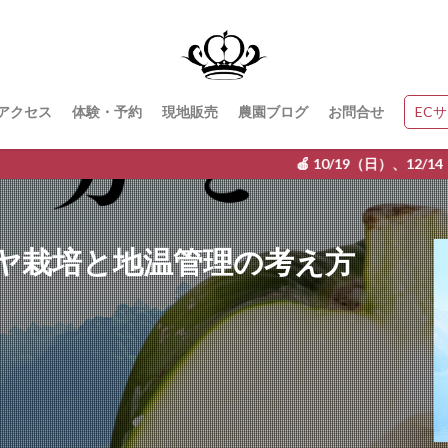
アクセス
体験・予約
現地販売
農園ブログ
お問合せ
EC
🍎 10/19（日）、12/14（日） 銀座N
ヤ栽培と地温管理の考え方