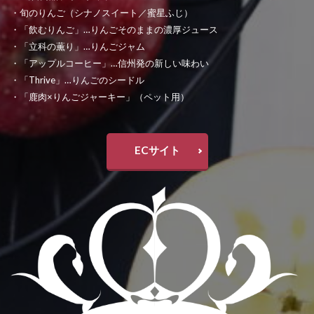
・旬のりんご（シナノスイート／蜜星ふじ）
・「飲むりんご」…りんごそのままの濃厚ジュース
・「立科の薫り」…りんごジャム
・「アップルコーヒー」…信州発の新しい味わい
・「Thrive」…りんごのシードル
・「鹿肉×りんごジャーキー」（ペット用）
ECサイト