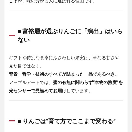
こそが、味の分かる人に選ばれる理由です。
■ ま
と
め：
蜜が
なく
■ 富裕層が選ぶりんごに「演出」はいら
て
も“最
ない
高の
状
態”で
ギフトや特別な食卓にふさわしい果実は、単なる甘さや
ある
理由
見た目ではなく、
1
背景・哲学・技術のすべてが詰まった一品であるべき
。
英語
アップルアートでは、
蜜の有無に関わらず“本物の熟度”を
版（グ
光センサーで見極めてお届け
しています。
ローバ
ル富裕
層向
け）：
1.1
■ りんごは“育て方でここまで変わる”
Sun Fuji
Apples: