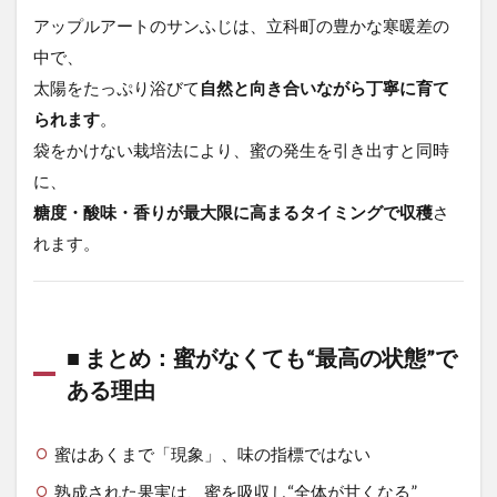
Why
アップルアートのサンふじは、立科町の豊かな寒暖差の
the Best
Ones
中で、
Don’t
太陽をたっぷり浴びて
自然と向き合いながら丁寧に育て
Always
Have
られます
。
“Honey”
袋をかけない栽培法により、蜜の発生を引き出すと同時
1.2
■
に、
What Is
糖度・酸味・香りが最大限に高まるタイミングで収穫
さ
“Honey”
in an
れます。
Apple?
1.3
■ The
Myth
■ まとめ：蜜がなくても“最高の状態”で
of
ある理由
“More
Honey
=
More
蜜はあくまで「現象」、味の指標ではない
Flavor”
熟成された果実は、蜜を吸収し“全体が甘くなる”