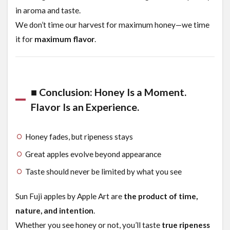
in aroma and taste.
We don’t time our harvest for maximum honey—we time
it for
maximum flavor
.
■ Conclusion: Honey Is a Moment.
Flavor Is an Experience.
Honey fades, but ripeness stays
Great apples evolve beyond appearance
Taste should never be limited by what you see
Sun Fuji apples by Apple Art are
the product of time,
nature, and intention
.
Whether you see honey or not, you’ll taste
true ripeness