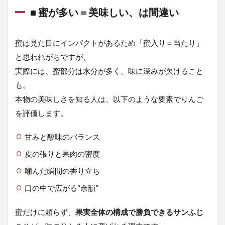
■ 蜜が多い＝美味しい、は間違い
■ 富
裕層
が選
ぶり
蜜は見た目にインパクトがあるため「蜜入り＝当たり」
んご
と思われがちですが、
に
「演
実際には、蜜部分は水分が多く、味に深みが欠けること
出」
も。
はい
らな
本物の美味しさを知る人は、以下のような要素でりんご
い
を評価します。
0.4
■ り
甘みと酸味のバランス
んご
は“育
皮の張りと果肉の密度
て方
噛んだ瞬間の香り立ち
でこ
こま
口の中で広がる“余韻”
で変
わる”
蜜だけに頼らず、
果実全体の構成で勝負できるサンふじ
0.5