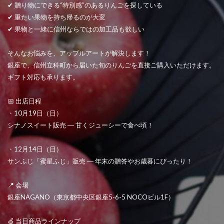
✔ 贈り物にできる“特別感”のあるりんごを探している
✔ 重たい果物を持ち帰るのが大変
✔ 果物と一緒に信州ならではの加工品も欲しい
そんなお悩みを、アップルアートが解決します！
銀座で、信州立科町から届いた旬のりんごを直接ご購入いただけます。
ギフト対応も承ります。
📅 出店日程
・10月19日（日）
シナノスイート販売 ― 甘くジューシーで食べ頃！
・12月14日（日）
サンふじ「蜜星ふじ」販売 ― 年末の贈答やお歳暮にぴったり！
📍 会場
銀座NAGANO（東京都中央区銀座5-6-5 NOCOビル1F）
🍏 当日商品ラインナップ