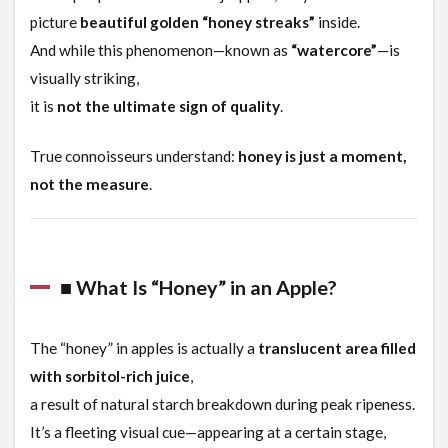
picture
beautiful golden “honey streaks”
inside.
And while this phenomenon—known as
“watercore”
—is
visually striking,
it is
not the ultimate sign of quality
.
True connoisseurs understand:
honey is just a moment,
not the measure
.
■ What Is “Honey” in an Apple?
The “honey” in apples is actually a
translucent area filled
with sorbitol-rich juice
,
a result of natural starch breakdown during peak ripeness.
It’s a fleeting visual cue—appearing at a certain stage,