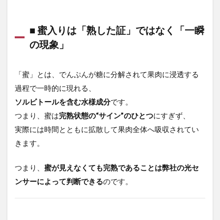
■ 蜜
入り
は
■ 蜜入りは「熟した証」ではなく「一瞬
「熟
の現象」
した
証」
では
「蜜」とは、でんぷんが糖に分解されて果肉に浸透する
なく
「一
過程で一時的に現れる、
瞬の
ソルビトールを含む水様成分
です。
現
象」
つまり、蜜は
完熟状態の“サイン”のひとつ
にすぎず、
0.2
実際には時間とともに拡散して果肉全体へ吸収されてい
■ 蜜
きます。
が多
い＝
美味
つまり、
蜜が見えなくても完熟であることは弊社の光セ
し
ンサーによって判断できる
のです。
い、
は間
違い
0.3