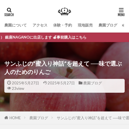
農園について
アクセス
体験・予約
現地販売
農園ブログ
お
ANOに出店します 🍎事前購入はこちら
サンふじの“蜜入り神話”を超えて ──味で選ぶ
人のためのりんご
2025年5月27日
2025年5月27日
農園ブログ
23view
HOME
農園ブログ
サンふじの“蜜入り神話”を超えて ──味で