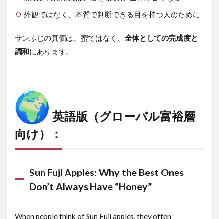
1.4
■
外観ではなく、本質で判断できる目を持つ人のために
No
Gimmicks.
Just
サンふじの真価は、蜜ではなく、
全体としての完成度と
Mastery.
調和
にあります。
1.5
■
Grown with
Purpose,
Not for
Appearance
英語版（グローバル富裕層
1.6
■
Conclusion:
向け）：
Honey Is a
Moment.
Flavor Is an
Experience.
Sun Fuji Apples: Why the Best Ones
Don’t Always Have “Honey”
When people think of Sun Fuji apples, they often