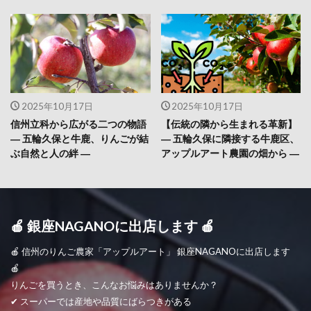
2025年10月17日
2025年10月17日
信州立科から広がる二つの物語
【伝統の隣から生まれる革新】
― 五輪久保と牛鹿、りんごが結
― 五輪久保に隣接する牛鹿区、
ぶ自然と人の絆 ―
アップルアート農園の畑から ―
🍎 銀座NAGANOに出店します 🍎
🍎 信州のりんご農家「アップルアート」 銀座NAGANOに出店します
🍎
りんごを買うとき、こんなお悩みはありませんか？
✔ スーパーでは産地や品質にばらつきがある