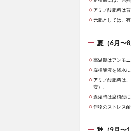
わ
アミノ酸肥料は育
り
に
元肥としては、有
夏（6月〜
高温期はアンモニ
腐植酸液を潅水に
アミノ酸肥料は、
安）。
過湿時は腐植酸に
作物のストレス耐
秋（9月〜