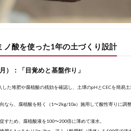
ミノ酸を使った1年の土づくり設計
5月）：「目覚めと基盤作り」
入した堆肥や腐植酸の残効を確認し、土壌のpHとCECを簡易
向なら、腐植酸を軽く（1〜2kg/10a）施用して酸性寄りに調
促すため、腐植酸液を100〜200倍に薄めて潅水。
堆肥を1㎡あたり2〜3kg、アミノ酸肥料（液体）を500倍で潅