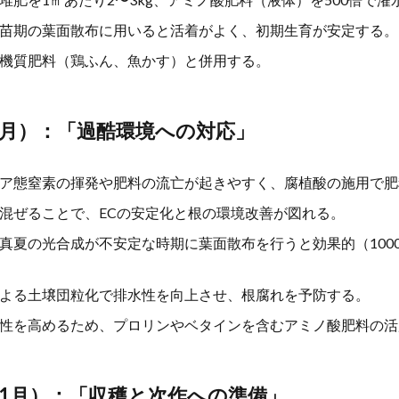
苗期の葉面散布に用いると活着がよく、初期生育が安定する。
機質肥料（鶏ふん、魚かす）と併用する。
8月）：「過酷環境への対応」
ア態窒素の揮発や肥料の流亡が起きやすく、腐植酸の施用で肥
混ぜることで、ECの安定化と根の環境改善が図れる。
真夏の光合成が不安定な時期に葉面散布を行うと効果的（100
よる土壌団粒化で排水性を向上させ、根腐れを予防する。
性を高めるため、プロリンやベタインを含むアミノ酸肥料の活
11月）：「収穫と次作への準備」