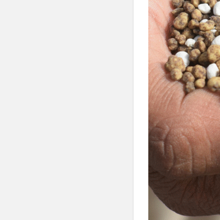
3.3
秋（9
月〜
11
月）：
「収穫
と次作
への準
備」
3.4
冬
（12
月〜2
月）：
「休眠
期に仕
込む」
4
通