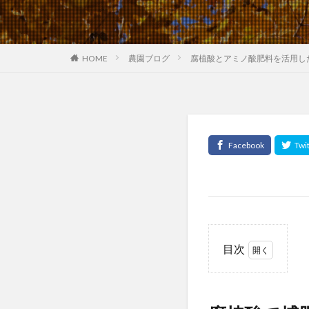
HOME
農園ブログ
腐植酸とアミノ酸肥料を活用し
目次
1
腐
植