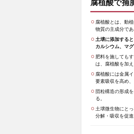
腐植酸で捕
酸
で
捕
肥
腐植酸とは、動植
力
物質の主成分であ
を
土壌に添加すると
高
カルシウム、マグ
め
る
肥料を施してもす
理
は、腐植酸を加え
由
腐植酸には金属イ
2
要素吸収を高め、
ア
ミ
団粒構造の形成を
ノ
る。
酸
肥
土壌微生物にとっ
料
分解・吸収を促進
の
効
果