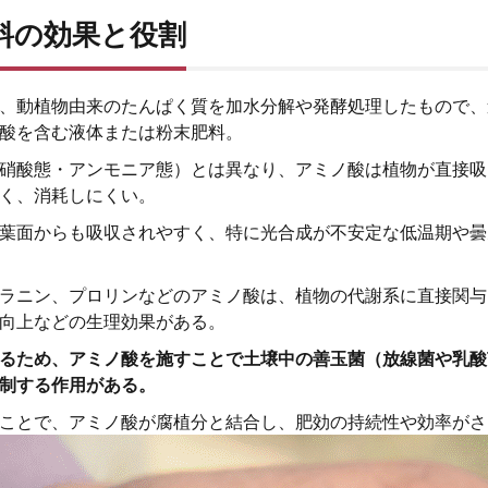
料の効果と役割
、動植物由来のたんぱく質を加水分解や発酵処理したもので、
酸を含む液体または粉末肥料。
硝酸態・アンモニア態）とは異なり、アミノ酸は植物が直接吸
く、消耗しにくい。
葉面からも吸収されやすく、特に光合成が不安定な低温期や曇
ラニン、プロリンなどのアミノ酸は、植物の代謝系に直接関与
向上などの生理効果がある。
るため、アミノ酸を施すことで土壌中の善玉菌（放線菌や乳酸
制する作用がある。
ことで、アミノ酸が腐植分と結合し、肥効の持続性や効率がさ