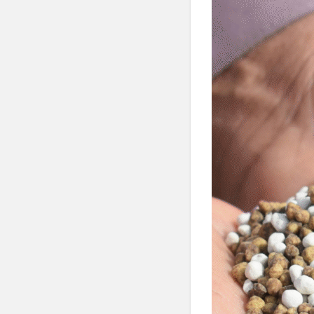
く
り
設
計
3.1
春（3
月〜5
月）：
「目覚
めと基
盤作
り」
3.2
夏（6
月〜8
月）：
「過酷
環境へ
の対
応」