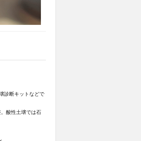
土壌診断キットなどで
整。酸性土壌では石
水。