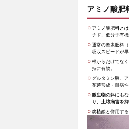
と
アミノ酸肥
役
割
3
アミノ酸肥料とは
腐
チド、低分子有機
植
通常の窒素肥料（
酸
吸収スピードが早
と
ア
根からだけでなく
ミ
持に有効。
ノ
酸
グルタミン酸、ア
を
花芽形成・耐病性
使
っ
微生物の餌にもな
た1
り、土壌病害を抑
年
腐植酸と併用する
の
土
づ