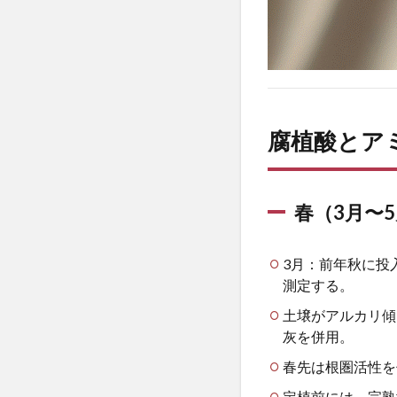
年
を
通
じ
た
施
肥
腐植酸とア
戦
略
と
土
春（3月〜
壌
管
理
3月：前年秋に投
の
測定する。
ポ
イ
土壌がアルカリ傾
ン
灰を併用。
ト
春先は根圏活性を
5
お
定植前には、完熟