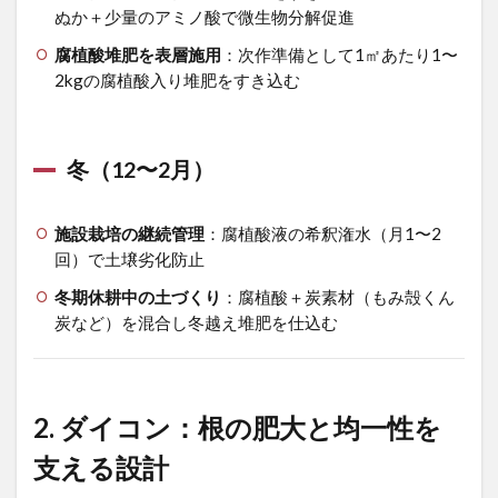
2.1
ぬか＋少量のアミノ酸で微生物分解促進
春
（3〜
腐植酸堆肥を表層施用
：次作準備として1㎡あたり1〜
5月：
2kgの腐植酸入り堆肥をすき込む
春ま
きダ
イコ
ン）
冬（12〜2月）
2.2
夏
施設栽培の継続管理
：腐植酸液の希釈潅水（月1〜2
（6〜
回）で土壌劣化防止
8月）
冬期休耕中の土づくり
2.3
：腐植酸＋炭素材（もみ殻くん
秋
炭など）を混合し冬越え堆肥を仕込む
（9〜
11
月：
秋ま
2. ダイコン：根の肥大と均一性を
きダ
イコ
支える設計
ン主
流）