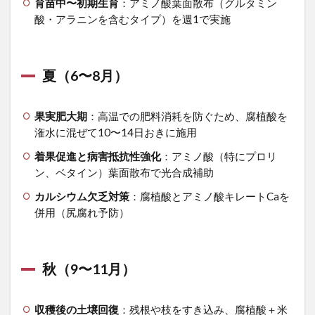
1.3
育苗中〜初期生育
：アミノ酸葉面散布（グルタミン
秋
酸・アラニンを含むタイプ）を週1で実施
（9〜
11
月）
夏（6〜8月）
1.4
冬
（12〜
果実肥大期
：高温での肥料消耗を防ぐため、腐植酸を
2月）
潅水に混ぜて10〜14日おきに施用
2
着果促進と病害抵抗性強化
：アミノ酸（特にプロリ
2.
ン、ベタイン）葉面散布で光合成補助
ダイ
コ
カルシウム欠乏対策
：腐植酸とアミノ酸キレートCaを
ン：
併用（尻腐れ予防）
根の
肥大
と均
一性
秋（9〜11月）
を支
える
設計
収穫後の土壌回復
：残根や枝をすき込み、腐植酸＋米