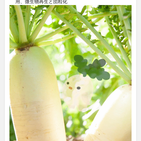
用、微生物再生と団粒化
イン
ト
5
ま
と
め