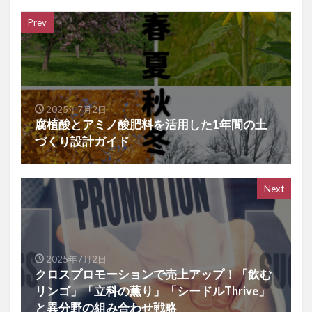
Prev
2025年7月2日
腐植酸とアミノ酸肥料を活用した1年間の土
づくり設計ガイド
Next
2025年7月2日
クロスプロモーションで売上アップ！「飲む
リンゴ」「立科の薫り」「シードルThrive」
と異分野の組み合わせ戦略