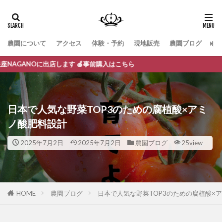
農園について
アクセス
体験・予約
現地販売
農園ブログ
お
ます 🍎事前購入はこちら
日本で人気な野菜TOP3のための腐植酸×アミ
ノ酸肥料設計
2025年7月2日
2025年7月2日
農園ブログ
25view
HOME
農園ブログ
日本で人気な野菜TOP3のための腐植酸×