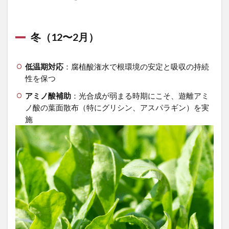
冬（12〜2月）
低温期対応
：腐植酸潅水で根環境の安定と吸収の持続
性を保つ
アミノ酸補助
：光合成が弱まる時期にこそ、遊離アミ
ノ酸の葉面散布（特にグリシン、アスパラギン）を実
施