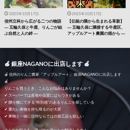
2025年10月17日
2025年10月17日
信州立科から広がる二つの物語
【伝統の隣から生まれる革新】
― 五輪久保と牛鹿、りんごが結
― 五輪久保に隣接する牛鹿区、
ぶ自然と人の絆 ―
アップルアート農園の畑から ―
🍎 銀座NAGANOに出店します 🍎
🍎 信州のりんご農家「アップルアート」 銀座NAGANOに出店します
🍎
りんごを買うとき、こんなお悩みはありませんか？
✔ スーパーでは産地や品質にばらつきがある
✔ 贈り物にできる“特別感”のあるりんごを探している
✔ 重たい果物を持ち帰るのが大変
✔ 果物と一緒に信州ならではの加工品も欲しい
そんなお悩みを、アップルアートが解決します！