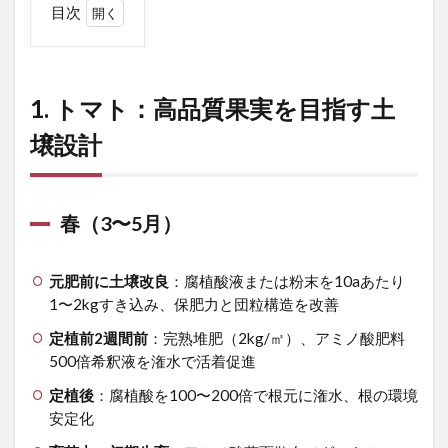
目次
1
1.
トマ
ト：
1. トマト：高品質果実を目指す土
高品
質果
壌設計
実を
目指
す土
壌設
春（3〜5月）
計
1.1
元肥前に土壌改良
：腐植酸液または粉末を10aあたり
春
1〜2kgすき込み、保肥力と団粒構造を改善
（3〜
5月）
定植前2週間前
：完熟堆肥（2kg/㎡）、アミノ酸肥料
1.2
500倍希釈液を潅水で活着促進
夏
定植後
：腐植酸を100〜200倍で根元に潅水、根の環境
（6〜
安定化
8月）