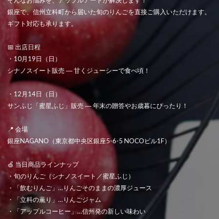
銀座で、信州立科町から届いた旬のりんごを直接ご購入いただけます。
ギフト対応も承ります。
📅 出店日程
・10月19日（日）
シナノスイート販売 ― 甘くジューシーで食べ頃！
・12月14日（日）
サンふじ「蜜星ふじ」販売 ― 年末の贈答やお歳暮にぴったり！
📍 会場
銀座NAGANO（東京都中央区銀座5-6-5 NOCOビル1F）
🍏 当日商品ラインナップ
・旬のりんご（シナノスイート／蜜星ふじ）
・「飲むりんご」…りんごそのままの濃厚ジュース
・「立科の薫り」…りんごジャム
・「アップルコーヒー」…信州発の新しい味わい