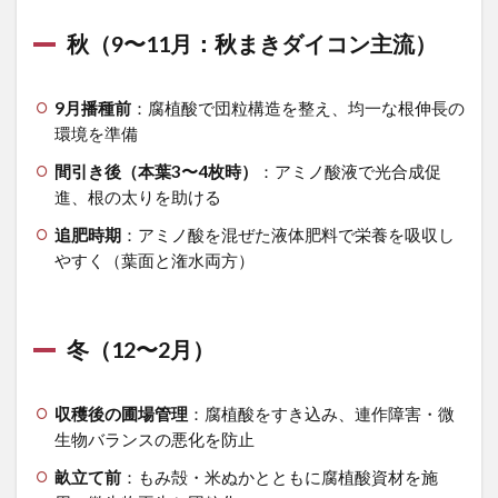
3.2
秋（9〜11月：秋まきダイコン主流）
夏
（6〜
8月）
9月播種前
：腐植酸で団粒構造を整え、均一な根伸長の
環境を準備
3.3
秋
間引き後（本葉3〜4枚時）
：アミノ酸液で光合成促
（9〜
進、根の太りを助ける
11
月）
追肥時期
：アミノ酸を混ぜた液体肥料で栄養を吸収し
3.4
やすく（葉面と潅水両方）
冬
（12〜
2月）
冬（12〜2月）
4
各野
菜共
収穫後の圃場管理
：腐植酸をすき込み、連作障害・微
通：
生物バランスの悪化を防止
年間
管理
畝立て前
：もみ殻・米ぬかとともに腐植酸資材を施
のポ