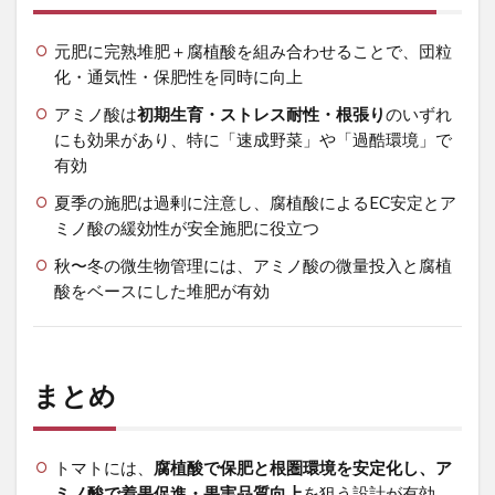
元肥に完熟堆肥＋腐植酸を組み合わせることで、団粒
化・通気性・保肥性を同時に向上
アミノ酸は
初期生育・ストレス耐性・根張り
のいずれ
にも効果があり、特に「速成野菜」や「過酷環境」で
有効
夏季の施肥は過剰に注意し、腐植酸によるEC安定とア
ミノ酸の緩効性が安全施肥に役立つ
秋〜冬の微生物管理には、アミノ酸の微量投入と腐植
酸をベースにした堆肥が有効
まとめ
トマトには、
腐植酸で保肥と根圏環境を安定化し、ア
ミノ酸で着果促進・果実品質向上
を狙う設計が有効