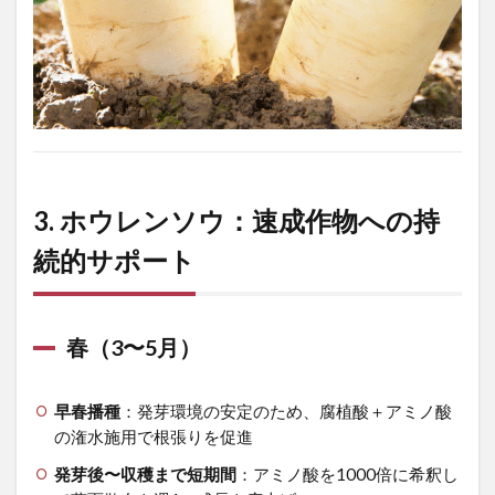
3. ホウレンソウ：速成作物への持
続的サポート
春（3〜5月）
早春播種
：発芽環境の安定のため、腐植酸＋アミノ酸
の潅水施用で根張りを促進
発芽後〜収穫まで短期間
：アミノ酸を1000倍に希釈し