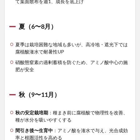
て葉面散布を週1、成長を底上げ
夏（6〜8月）
夏季は栽培困難な地域も多いが、高冷地・遮光下では
腐植酸潅水で耐暑性UP
硝酸態窒素の過剰蓄積を防ぐため、アミノ酸中心の施
肥が安全
秋（9〜11月）
秋の安定栽培期
：種まき前に腐植酸で物理性を改善、
種が水分を吸いやすくする
間引き後〜生育中
：アミノ酸を潅水で与え、光合成効
率と根圏活性を高める