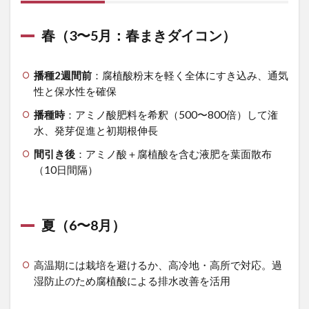
2.4
春（3〜5月：春まきダイコン）
冬
（12〜
2月）
播種2週間前
：腐植酸粉末を軽く全体にすき込み、通気
3
性と保水性を確保
3.
ホウ
播種時
：アミノ酸肥料を希釈（500〜800倍）して潅
レン
水、発芽促進と初期根伸長
ソ
ウ：
間引き後
：アミノ酸＋腐植酸を含む液肥を葉面散布
速成
（10日間隔）
作物
への
持続
的サ
夏（6〜8月）
ポー
ト
3.1
高温期には栽培を避けるか、高冷地・高所で対応。過
春
湿防止のため腐植酸による排水改善を活用
（3〜
5月）