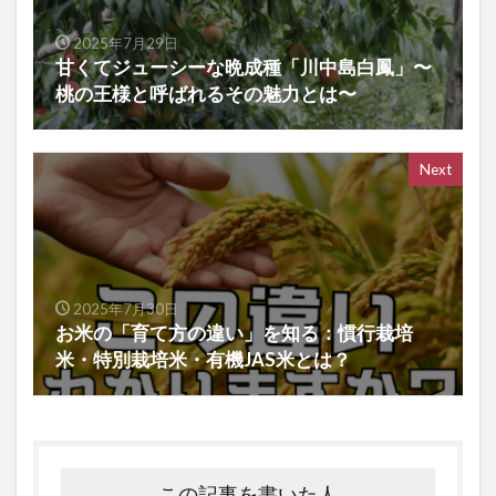
2025年7月29日
甘くてジューシーな晩成種「川中島白鳳」〜
桃の王様と呼ばれるその魅力とは〜
Next
2025年7月30日
お米の「育て方の違い」を知る：慣行栽培
米・特別栽培米・有機JAS米とは？
この記事を書いた人