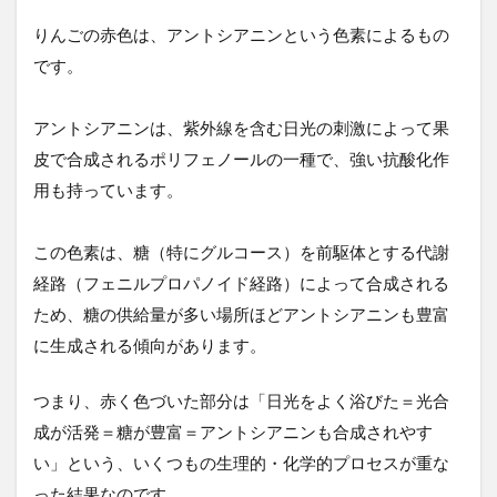
ア
りんごの赤色は、アントシアニンという色素によるもの
ン
ト
です。
シ
ア
ニ
アントシアニンは、紫外線を含む日光の刺激によって果
ン
皮で合成されるポリフェノールの一種で、強い抗酸化作
と
糖
用も持っています。
の
代
謝
この色素は、糖（特にグルコース）を前駆体とする代謝
的
経路（フェニルプロパノイド経路）によって合成される
連
動
ため、糖の供給量が多い場所ほどアントシアニンも豊富
に生成される傾向があります。
5
視
覚
つまり、赤く色づいた部分は「日光をよく浴びた＝光合
と
成が活発＝糖が豊富＝アントシアニンも合成されやす
味
覚
い」という、いくつもの生理的・化学的プロセスが重な
の
った結果なのです。