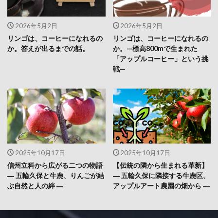
2026年5月2日
2026年5月2日
リンゴは、コーヒーになれるの
リンゴは、コーヒーになれるの
か。答えが出るまでの話。
か。—標高800mで生まれた
「アップルコーヒー」という挑
戦—
2025年10月17日
2025年10月17日
信州立科から広がる二つの物語
【伝統の隣から生まれる革新】
― 五輪久保と牛鹿、りんごが結
― 五輪久保に隣接する牛鹿区、
ぶ自然と人の絆 ―
アップルアート農園の畑から ―