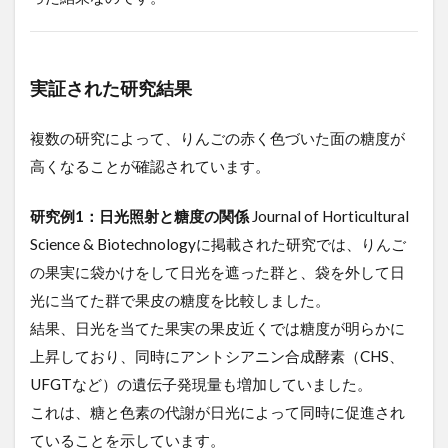
ク
ロ
ス
モ
ー
実証された研究結果
ダ
ル
効
複数の研究によって、りんごの赤く色づいた面の糖度が
果
高くなることが確認されています。
6
まと
研究例1：日光照射と糖度の関係
Journal of Horticultural
め：
Science & Biotechnologyに掲載された研究では、りんご
赤い
＝甘
の果実に袋かけをして日光を遮った群と、袋を外して日
いは
光に当てた群で果皮の糖度を比較しました。
科学
的に
結果、日光を当てた果実の果皮近くでは糖度が明らかに
正し
上昇しており、同時にアントシアニン合成酵素（CHS、
い
UFGTなど）の遺伝子発現量も増加していました。
7
これは、糖と色素の代謝が日光によって同時に促進され
今
後
ていることを示しています。