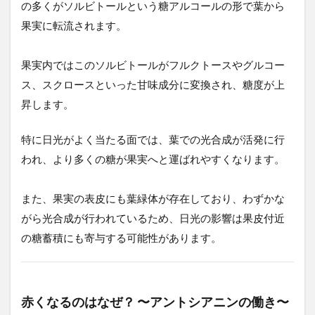
の多くがソルビトールという糖アルコールの形で葉から
赤く
なる
果実に転流されます。
のは
な
ぜ？
果実内ではこのソルビトールがフルクトースやグルコー
〜ア
ス、スクロースといった甘味成分に変換され、糖度が上
ント
シア
昇します。
ニン
の働
特に日光がよく当たる面では、葉での光合成が活発に行
き〜
われ、より多くの糖が果実へと運ばれやすくなります。
3
実
証
また、果実の表皮にも葉緑体が存在しており、わずかな
さ
がら光合成が行われているため、日光の影響は果皮付近
れ
た
の糖蓄積にも寄与する可能性があります。
研
究
結
果
赤くなるのはなぜ？ 〜アントシアニンの働き〜
4