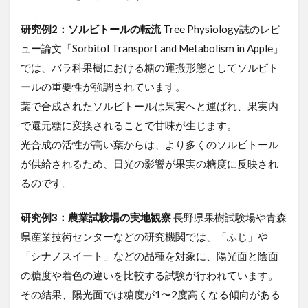
の
研
研究例2：ソルビトールの転流
Tree Physiology誌のレビ
究
と
ュー論文「Sorbitol Transport and Metabolism in Apple」
応
では、バラ科果樹における糖の運搬形態としてソルビト
用
ールの重要性が強調されています。
葉で合成されたソルビトールは果実へと運ばれ、果実内
で還元糖に変換されることで甘味が生じます。
光合成の活性が高い葉からは、より多くのソルビトール
が供給されるため、日光の影響が果実の糖度に反映され
るのです。
研究例3：農業試験場の実地観察
長野県果樹試験場や青森
県産業技術センターなどの研究機関では、「ふじ」や
「シナノスイート」などの品種を対象に、陽光面と陰面
の糖度や着色の違いを比較する試験が行われています。
その結果、陽光面では糖度が1〜2度高くなる傾向がある