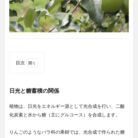
目次
1
日
光
と
日光と糖蓄積の関係
糖
蓄
植物は、日光をエネルギー源として光合成を行い、二酸
積
の
化炭素と水から糖（主にグルコース）を合成します。
関
係
りんごのようなバラ科の果樹では、光合成で作られた糖
2