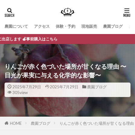
農園について
アクセス
体験・予約
現地販売
農園ブログ
お
事前購入はこちら
りんごが赤く色づいた場所が甘くなる理由 〜
日光が果実に与える化学的な影響〜
2025年7月29日
2025年7月29日
農園ブログ
305view
HOME
農園ブログ
りんごが赤く色づいた場所が甘くなる理由