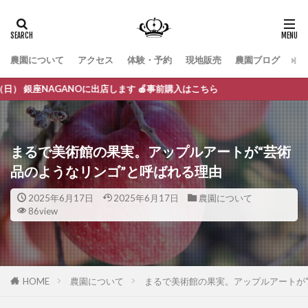
農園について
アクセス
体験・予約
現地販売
農園ブログ
お
ANOに出店します 🍎事前購入はこちら
まるで美術館の果実。アップルアートが“芸術
品のようなリンゴ”と呼ばれる理由
2025年6月17日
2025年6月17日
農園について
86view
HOME
農園について
まるで美術館の果実。アップルアートが