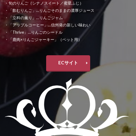
・旬のりんご（シナノスイート／蜜星ふじ）
・「飲むりんご」…りんごそのままの濃厚ジュース
・「立科の薫り」…りんごジャム
・「アップルコーヒー」…信州発の新しい味わい
・「Thrive」…りんごのシードル
・「鹿肉×りんごジャーキー」（ペット用）
ECサイト