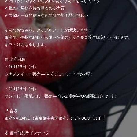
✔ 贈り物にできる“特別感”のあるりんごを探している
✔ 重たい果物を持ち帰るのが大変
✔ 果物と一緒に信州ならではの加工品も欲しい
そんなお悩みを、アップルアートが解決します！
銀座で、信州立科町から届いた旬のりんごを直接ご購入いただけます。
ギフト対応も承ります。
📅 出店日程
・10月19日（日）
シナノスイート販売 ― 甘くジューシーで食べ頃！
・12月14日（日）
サンふじ「蜜星ふじ」販売 ― 年末の贈答やお歳暮にぴったり！
📍 会場
銀座NAGANO（東京都中央区銀座5-6-5 NOCOビル1F）
🍏 当日商品ラインナップ